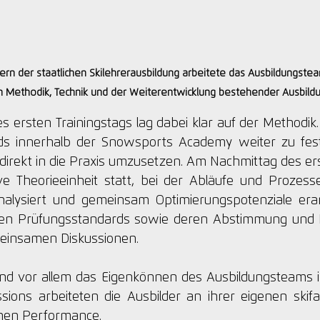
rn der staatlichen Skilehrerausbildung arbeitete das Ausbildungste
n Methodik, Technik und der Weiterentwicklung bestehender Ausbild
ersten Trainingstags lag dabei klar auf der Methodik. Z
ds innerhalb der Snowsports Academy weiter zu fest
direkt in die Praxis umzusetzen. Am Nachmittag des ers
e Theorieeinheit statt, bei der Abläufe und Prozesse
nalysiert und gemeinsam Optimierungspotenziale erar
en Prüfungsstandards sowie deren Abstimmung und Ko
meinsamen Diskussionen.
nd vor allem das Eigenkönnen des Ausbildungsteams i
essions arbeiteten die Ausbilder an ihrer eigenen skif
hen Performance.