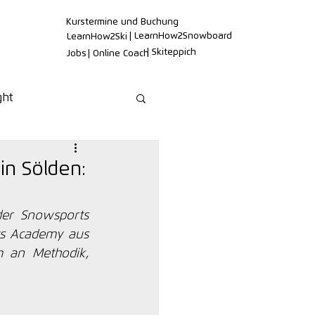
Kurstermine und Buchung
| LearnHow2Snowboard
LearnHow2Ski
| Skiteppich
Jobs
| Online Coach
ght
in Sölden:
der Snowsports 
s Academy aus 
an Methodik, 