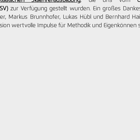
taatlichen Skilehrerausbildung
, die uns vom 
Ö
SV)
 zur Verfügung gestellt wurden. Ein großes Dankesc
, Markus Brunnhofer, Lukas Hübl und Bernhard Haider
sion wertvolle Impulse für Methodik und Eigenkönnen 