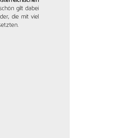
sterreichischen 
hön gilt dabei 
, die mit viel 
setzten.