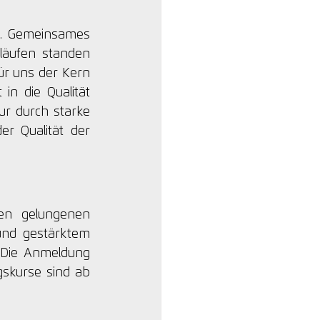
s. Gemeinsames 
äufen standen 
r uns der Kern 
n die Qualität 
r durch starke 
er Qualität der 
en gelungenen 
und gestärktem 
 Die Anmeldung 
gskurse sind ab 