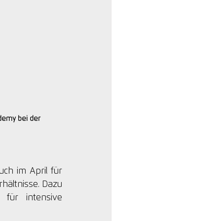
demy bei der 
ch im April für 
hältnisse. Dazu 
ür intensive 