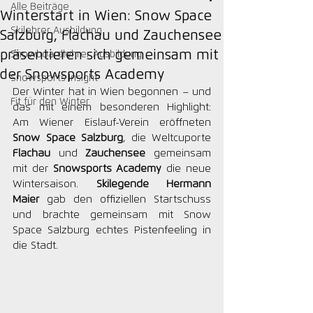
Alle Beiträge
Winterstart in Wien: Snow Space
Skilehrer Ausbildung
Salzburg, Flachau und Zauchensee
präsentieren sich gemeinsam mit
Snowboardlehrer Ausbildung
der Snowsports Academy
Snowsports Insight
Der Winter hat in Wien begonnen – und 
Fit für den Winter
das mit einem besonderen Highlight: 
Am Wiener Eislauf-Verein eröffneten 
Snow Space Salzburg
, die Weltcuporte 
Flachau
 und 
Zauchensee
 gemeinsam 
mit der 
Snowsports Academy
 die neue 
Wintersaison. 
Skilegende Hermann 
Maier
 gab den offiziellen Startschuss 
und brachte gemeinsam mit Snow 
Space Salzburg echtes Pistenfeeling in 
die Stadt.