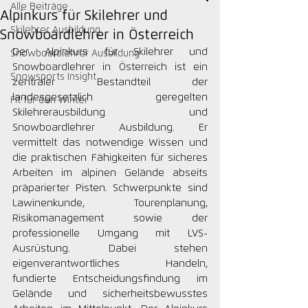
Alle Beiträge
Alpinkurs für Skilehrer und
Skilehrer Ausbildung
Snowboardlehrer in Österreich
Der Alpinkurs für Skilehrer und 
Snowboardlehrer Ausbildung
Snowboardlehrer in Österreich ist ein 
Snowsports Insight
zentraler Bestandteil der 
landesgesetzlich geregelten 
Fit für den Winter
Skilehrerausbildung und 
Snowboardlehrer Ausbildung. Er 
vermittelt das notwendige Wissen und 
die praktischen Fähigkeiten für sicheres 
Arbeiten im alpinen Gelände abseits 
präparierter Pisten. Schwerpunkte sind 
Lawinenkunde, Tourenplanung, 
Risikomanagement sowie der 
professionelle Umgang mit LVS-
Ausrüstung. Dabei stehen 
eigenverantwortliches Handeln, 
fundierte Entscheidungsfindung im 
Gelände und sicherheitsbewusstes 