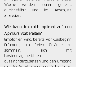
Woche werden Touren geplant, 
durchgeführt und im Anschluss 
analysiert.
Wie kann ich mich optimal auf den 
Alpinkurs vorbereiten?
Empfohlen wird, bereits vor Kursbeginn 
Erfahrung im freien Gelände zu 
sammeln, sich mit 
Lawinenlageberichten 
auseinanderzusetzen und den Umgang 
mit LVS-Gerät, Sonde und Schaufel zu 
trainieren. Auch eine gute körperliche 
Grundfitness erleichtert die Teilnahme 
deutlich.
Welche Ausrüstung benötige ich für 
den Alpinkurs?