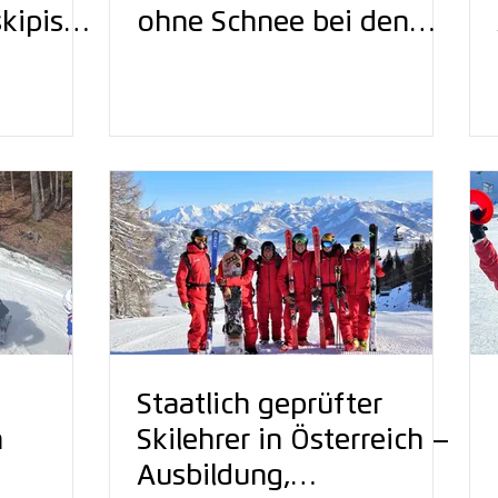
kipiste
ohne Schnee bei den
 erneut
Austrian Alpine Open
r
Staatlich geprüfter
m
Skilehrer in Österreich –
Ausbildung,