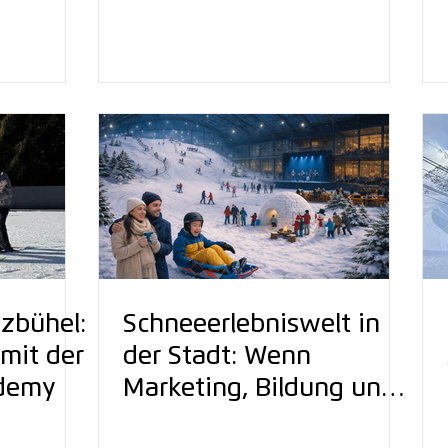
kilehrer
Voraussetzungen &
Karriere
zbühel:
Schneeerlebniswelt in
 mit der
der Stadt: Wenn
demy
Marketing, Bildung und
Schneesport