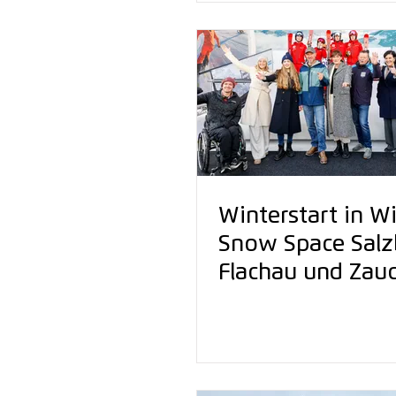
Winterstart in W
Snow Space Salz
Flachau und Zau
präsentieren sich
gemeinsam mit d
Snowsports Aca