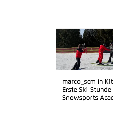
Fortbildung für S
so wichtig ist
marco_scm in Kit
Erste Ski-Stunde
Snowsports Aca