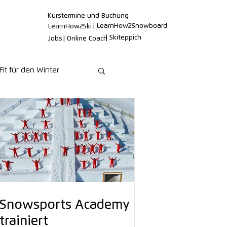
Kurstermine und Buchung
| LearnHow2Snowboard
LearnHow2Ski
| Skiteppich
Jobs
| Online Coach
Fit für den Winter
Snowsports Academy
trainiert