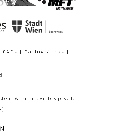
|
FAQs
|
Partner/Links
|
d
ch dem Wiener Landesgesetz
V)
EN