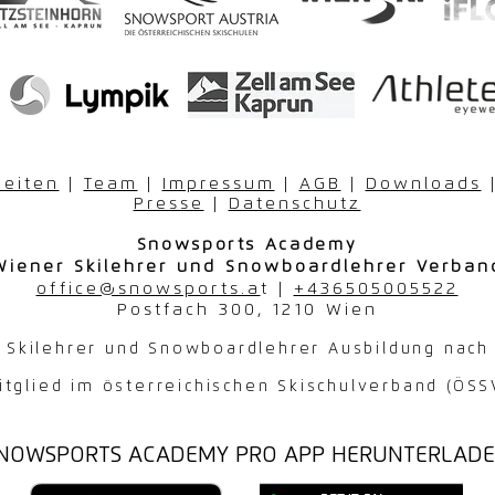
zeiten
|
Team
|
Impressum
|
AGB
|
Downloads
Presse
|
Datenschutz
Snowsports
Academy
Wiener Skilehrer und Snowboardlehrer Verban
office@snowsports.a
t |
+436505005522
Postfach 300, 1210 Wien
ie Skilehrer und Snowboardlehrer Ausbildung na
itglied im österreichischen Skischulverband (ÖSS
NOWSPORTS ACADEMY PRO APP HERUNTERLAD