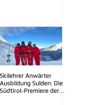
„SnowConnectingPeopl
e“?
Skilehrer Anwärter
Ausbildung Sulden: Die
Südtirol-Premiere der
Snowsports Academy