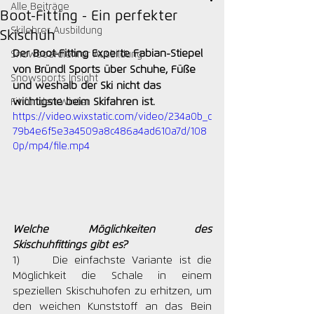
Alle Beiträge
Boot-Fitting - Ein perfekter
Skilehrer Ausbildung
Skischuh
Der Boot-Fitting Experte Fabian-Stiepel 
Snowboardlehrer Ausbildung
von Bründl Sports über Schuhe, Füße 
Snowsports Insight
und weshalb der Ski nicht das 
wichtigste beim Skifahren ist.
Fit für den Winter
https://video.wixstatic.com/video/234a0b_c
79b4e6f5e3a4509a8c486a4ad610a7d/108
0p/mp4/file.mp4
Welche Möglichkeiten des 
Skischuhfittings gibt es?
1)     Die einfachste Variante ist die 
Möglichkeit die Schale in einem 
speziellen Skischuhofen zu erhitzen, um 
den weichen Kunststoff an das Bein 