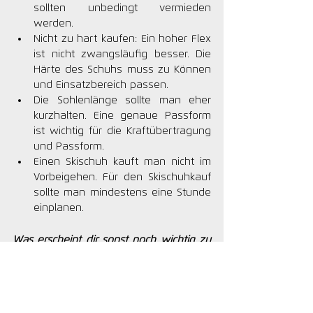
sollten unbedingt vermieden 
werden.
Nicht zu hart kaufen: Ein hoher Flex 
ist nicht zwangsläufig besser. Die 
Härte des Schuhs muss zu Können 
und Einsatzbereich passen.
Die Sohlenlänge sollte man eher 
kurzhalten. Eine genaue Passform 
ist wichtig für die Kraftübertragung 
und Passform.
Einen Skischuh kauft man nicht im 
Vorbeigehen. Für den Skischuhkauf 
sollte man mindestens eine Stunde 
einplanen.
Was erscheint dir sonst noch wichtig zu 
diesem Thema?
Der Skischuh ist das wichtigste 
Werkzeug eines Skifahrers, wenn der 
nicht passt, bringt der beste Ski auch 