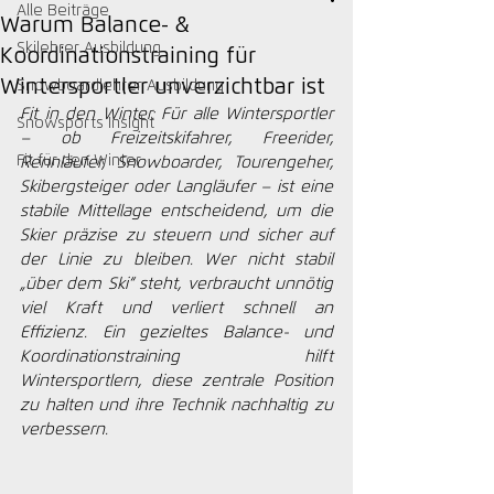
Alle Beiträge
Warum Balance- &
Skilehrer Ausbildung
Koordinationstraining für
Wintersportler unverzichtbar ist
Snowboardlehrer Ausbildung
Fit in den Winter: Für alle Wintersportler 
Snowsports Insight
– ob Freizeitskifahrer, Freerider, 
Fit für den Winter
Rennläufer, Snowboarder, Tourengeher, 
Skibergsteiger oder Langläufer – ist eine 
stabile Mittellage entscheidend, um die 
Skier präzise zu steuern und sicher auf 
der Linie zu bleiben. Wer nicht stabil 
„über dem Ski“ steht, verbraucht unnötig 
viel Kraft und verliert schnell an 
Effizienz. Ein gezieltes Balance- und 
Koordinationstraining hilft 
Wintersportlern, diese zentrale Position 
zu halten und ihre Technik nachhaltig zu 
verbessern.