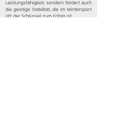
Leistungsfähigkeit, sondern fördert auch 
die geistige Stabilität, die im Wintersport 
oft der Schlüssel zum Erfolg ist.
Fazit
Durch gutes Balance- und 
Koordinationstraining wird die Basis für 
eine erfolgreiche Skisaison gelegt: 
Effizientere Bewegungsabläufe, mehr 
Sicherheit und gesteigerte 
Leistungsfähigkeit machen jede Abfahrt 
zu einem kontrollierten und 
entspannten Erlebnis. Ob Profi oder 
Freizeitsportler – das Training mit einem 
Balance Board ist der perfekte Weg, um 
fit und voller Selbstvertrauen in die 
Wintersaison zu starten.
Mehr Infos zu den Balance Boards von 
MFT Bodyteamwork: 
https://www.mft-