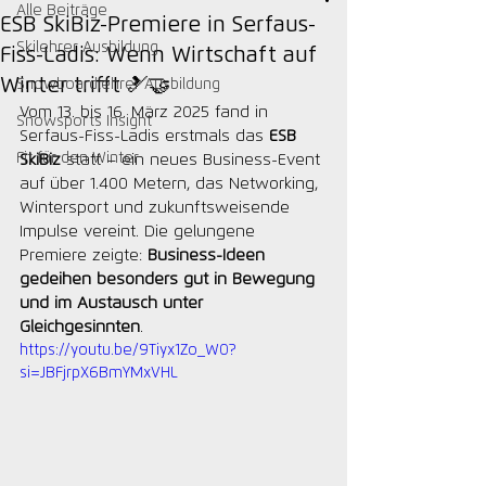
Alle Beiträge
ESB SkiBiz-Premiere in Serfaus-
Skilehrer Ausbildung
Fiss-Ladis: Wenn Wirtschaft auf
Winter trifft 🎿🤝
Snowboardlehrer Ausbildung
Vom 13. bis 16. März 2025 fand in 
Snowsports Insight
Serfaus-Fiss-Ladis erstmals das 
ESB 
Fit für den Winter
SkiBiz
 statt – ein neues Business-Event 
auf über 1.400 Metern, das Networking, 
Wintersport und zukunftsweisende 
Impulse vereint. Die gelungene 
Premiere zeigte: 
Business-Ideen 
gedeihen besonders gut in Bewegung 
und im Austausch unter 
Gleichgesinnten
.
https://youtu.be/9Tiyx1Zo_W0?
si=JBFjrpX6BmYMxVHL