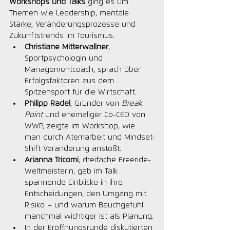
Workshops und Talks
 ging es um 
Themen wie Leadership, mentale 
Stärke, Veränderungsprozesse und 
Zukunftstrends im Tourismus.
Christiane Mitterwallner
, 
Sportpsychologin und 
Managementcoach, sprach über 
Erfolgsfaktoren aus dem 
Spitzensport für die Wirtschaft.
Philipp Radel
, Gründer von 
Break 
Point
 und ehemaliger Co-CEO von 
WWP, zeigte im Workshop, wie 
man durch Atemarbeit und Mindset-
Shift Veränderung anstößt.
Arianna Tricomi
, dreifache Freeride-
Weltmeisterin, gab im Talk 
spannende Einblicke in ihre 
Entscheidungen, den Umgang mit 
Risiko – und warum Bauchgefühl 
manchmal wichtiger ist als Planung.
In der Eröffnungsrunde diskutierten 