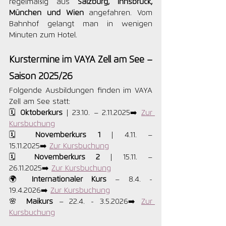
regelmäßig aus 
Salzburg, Innsbruck, 
München und Wien
 angefahren. Vom 
Bahnhof gelangt man in wenigen 
Minuten zum Hotel.
Kurstermine im VAYA Zell am See – 
Saison 2025/26
Folgende Ausbildungen finden im VAYA 
Zell am See statt:
🗓️ 
Oktoberkurs
 | 23.10. – 2.11.2025➡️ 
Zur 
Kursbuchung
🗓️ 
Novemberkurs 1
 | 4.11. – 
15.11.2025➡️ 
Zur Kursbuchung
🗓️ 
Novemberkurs 2
 | 15.11. – 
26.11.2025➡️ 
Zur Kursbuchung
🌍 
Internationaler Kurs
 – 8.4. - 
19.4.2026➡️ 
Zur Kursbuchung
🌸 
Maikurs
 – 22.4. - 3.5.2026➡️ 
Zur 
Kursbuchung