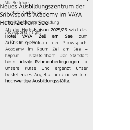
Alle Beiträge
Neues Ausbildungszentrum der
Skilehrer Ausbildung
Snowsports Academy im VAYA
Hotel Zell am See
Snowboardlehrer Ausbildung
Ab der 
Herbstsaison 2025/26
 wird das 
Snowsports Insight
Hotel VAYA Zell am See 
zum 
Fit für den Winter
Ausbildungszentrum der Snowsports 
Academy im Raum Zell am See – 
Kaprun – Kitzsteinhorn. Der Standort 
bietet 
ideale Rahmenbedingungen
 für 
unsere Kurse und ergänzt unser 
bestehendes Angebot um eine weitere 
hochwertige Ausbildungsstätte
.