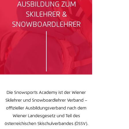
AUSBILDUNG ZUM
professionellen Skilehrern und
SKILEHRER &
Snowboardlehrern auszubilden und
diese Leidenschaft weiterzugeben.
SNOWBOARDLEHRER
Die Snowsports Academy ist der Wiener
Skilehrer und Snowboardlehrer Verband –
offizieller Ausbildungsverband nach dem
Wiener Landesgesetz und Teil des
österreichischen Skischulverbandes (ÖSSV).