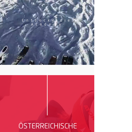
Entdecke die
Academy
Schnee verbindet Menschen.
Unabhängig von Nationalität, Alter oder
Kultur - im Schnee entstehen
Freundschaften. Aus unserer
Begeisterung für den Schneesport ist
die Snowsports Academy entstanden –
ÖSTERREICHISCHE
mit dem Ziel, Menschen zu