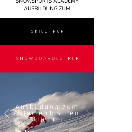
SNOWSPORTS ACADEMY
AUSBILDUNG ZUM
S K I L E H R E R
S N O W B O A R D L E H R E R
Ausbildung zum
österreichischen
Skilehrer